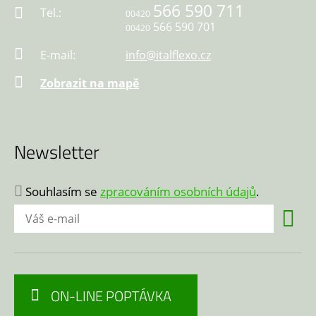
566 590 711
Tel.:
00420
566 590 701
00420
E-mail:
info@italflexo.cz
Zobrazit na mapě
Newsletter
Souhlasím se
zpracováním osobních údajů
.
ON-LINE POPTÁVKA