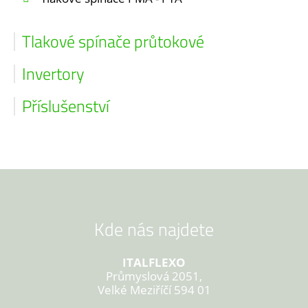
Tlakové spínače průtokové
Invertory
Příslušenství
Kde nás najdete
ITALFLEXO
Průmyslová 2051,
Velké Meziříčí 594 01