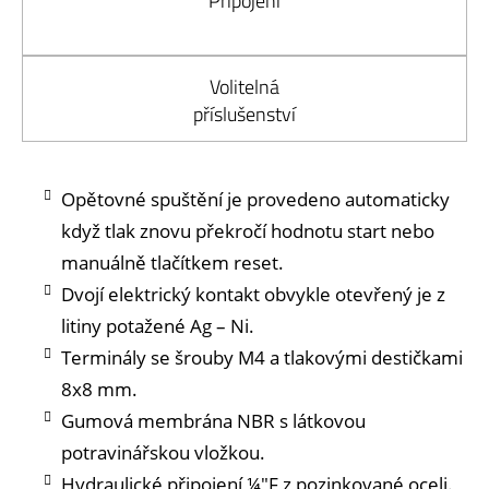
Připojení
Volitelná
příslušenství
Opětovné spuštění je provedeno automaticky
když tlak znovu překročí hodnotu start nebo
manuálně tlačítkem reset.
Dvojí elektrický kontakt obvykle otevřený je z
litiny potažené Ag – Ni.
Terminály se šrouby M4 a tlakovými destičkami
8x8 mm.
Gumová membrána NBR s látkovou
potravinářskou vložkou.
Hydraulické připojení ¼"F z pozinkované oceli.