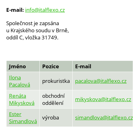
E-mail:
info@italflexo.cz
Společnost je zapsána
u Krajského soudu v Brně,
oddíl C, vložka 31749.
Jméno
Pozice
E-mail
Ilona
prokuristka
pacalova@italflexo.cz
Pacalová
Renáta
obchodní
mikyskova@italflexo.cz
Mikysková
oddělení
Ester
výroba
simandlova@italflexo.cz
Simandlová